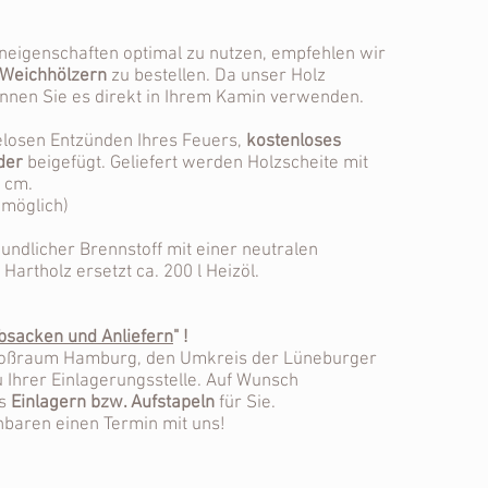
neigenschaften optimal zu nutzen, empfehlen wir
 Weichhölzern
zu bestellen. Da unser Holz
können Sie es direkt in Ihrem Kamin verwenden.
elosen Entzünden Ihres Feuers,
kostenloses
der
beigefügt. Geliefert werden Holzscheite mit
 cm.
 möglich)
eundlicher Brennstoff mit einer neutralen
artholz ersetzt ca. 200 l Heizöl.
bsacken und Anliefern
" !
Großraum Hamburg, den Umkreis der Lüneburger
u Ihrer Einlagerungsstelle. Auf Wunsch
as
Einlagern bzw. Aufstapeln
für Sie.
nbaren einen Termin mit uns!